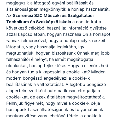
megjegyzik a látogató egyéni beállításait és
általánosságban megkönnyítik a honlap használatát.
Az
Szerencsi SZC Műszaki és Szolgáltatási
Technikum és Szakképző Iskola
a cookie-kat a
következő célokból használja: információ gyűjtése
azzal kapcsolatban, hogyan használja Ön a honlapot
-annak felmérésével, hogy a honlap melyik részeit
látogatja, vagy használja leginkább, így
megtudhatjuk, hogyan biztosítsunk Önnek még jobb
felhasználói élményt, ha ismét meglátogatja
oldalunkat, honlap fejlesztése. Hogyan ellenőrizheti
és hogyan tudja kikapcsolni a cookie-kat? Minden
modern böngésző engedélyezi a cookie-k
beállításának a változtatását. A legtöbb böngésző
alapértelmezettként automatikusan elfogadja a
cookie-kat, de ezek általában megváltoztathatók.
Felhívjuk figyelmét, hogy mivel a cookie-k célja
honlapunk használhatóságának és folyamatainak
megkönnyítése vagy lehetővé tétele, a cookie-k