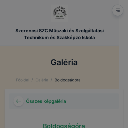
Szerencsi SZC Műszaki és Szolgáltatási
Technikum és Szakképző Iskola
Galéria
/
/
Főoldal
Galéria
Boldogságóra
Összes képgaléria
Boldogságóra