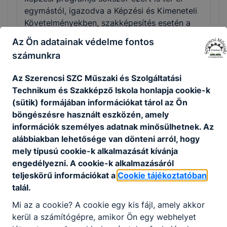
egymástól, igazodva a Képzési és Kimeneteli
Követelményekben, szakképesítés esetén a
Programkövetelményekben meghatározott
Az Ön adatainak védelme fontos
tartalmakhoz és a helyi igényekhez.
számunkra
Az Szerencsi SZC Műszaki és Szolgáltatási
Technikum és Szakképző Iskola honlapja cookie-k
(sütik) formájában információkat tárol az Ön
Szakmák
böngészésre használt eszközén, amely
információk személyes adatnak minősülhetnek. Az
alábbiakban lehetősége van dönteni arról, hogy
mely típusú cookie-k alkalmazását kívánja
engedélyezni. A cookie-k alkalmazásáról
teljeskörű információkat a
Cookie tájékoztatóban
talál.
Mi az a cookie? A cookie egy kis fájl, amely akkor
Cukrász
kerül a számítógépre, amikor Ön egy webhelyet
Turizmus-vendéglátás