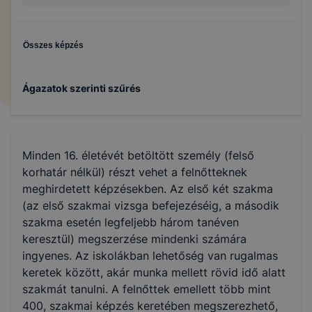
Összes képzés
Ágazatok szerinti szűrés
Turizmus-vendéglátás
Minden 16. életévét betöltött személy (felső
Kreatív
korhatár nélkül) részt vehet a felnőtteknek
meghirdetett képzésekben. Az első két szakma
(az első szakmai vizsga befejezéséig, a második
Gépészet
szakma esetén legfeljebb három tanéven
keresztül) megszerzése mindenki számára
Kereskedelem
ingyenes. Az iskolákban lehetőség van rugalmas
keretek között, akár munka mellett rövid idő alatt
szakmát tanulni. A felnőttek emellett több mint
Építőipar
400, szakmai képzés keretében megszerezhető,