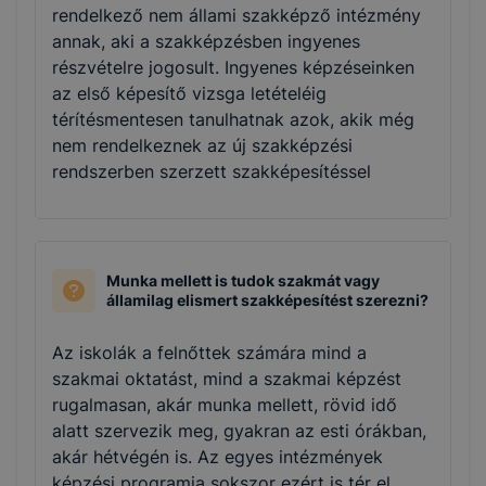
rendelkező nem állami szakképző intézmény
annak, aki a szakképzésben ingyenes
részvételre jogosult. Ingyenes képzéseinken
az első képesítő vizsga letételéig
térítésmentesen tanulhatnak azok, akik még
nem rendelkeznek az új szakképzési
rendszerben szerzett szakképesítéssel
Munka mellett is tudok szakmát vagy
államilag elismert szakképesítést szerezni?
Az iskolák a felnőttek számára mind a
szakmai oktatást, mind a szakmai képzést
rugalmasan, akár munka mellett, rövid idő
alatt szervezik meg, gyakran az esti órákban,
akár hétvégén is. Az egyes intézmények
képzési programja sokszor ezért is tér el