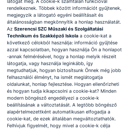
látogat meg. A cookie-k számtalan funkcióval
rendelkeznek. Többek között információt gyűjtenek,
megjegyzik a látogató egyéni beállításait és
Tovább
általánosságban megkönnyítik a honlap használatát.
Az
Szerencsi SZC Műszaki és Szolgáltatási
Technikum és Szakképző Iskola
a cookie-kat a
következő célokból használja: információ gyűjtése
azzal kapcsolatban, hogyan használja Ön a honlapot
-annak felmérésével, hogy a honlap melyik részeit
látogatja, vagy használja leginkább, így
megtudhatjuk, hogyan biztosítsunk Önnek még jobb
Divatszabó
felhasználói élményt, ha ismét meglátogatja
oldalunkat, honlap fejlesztése. Hogyan ellenőrizheti
Kreatív
és hogyan tudja kikapcsolni a cookie-kat? Minden
modern böngésző engedélyezi a cookie-k
Tovább
beállításának a változtatását. A legtöbb böngésző
alapértelmezettként automatikusan elfogadja a
cookie-kat, de ezek általában megváltoztathatók.
Felhívjuk figyelmét, hogy mivel a cookie-k célja