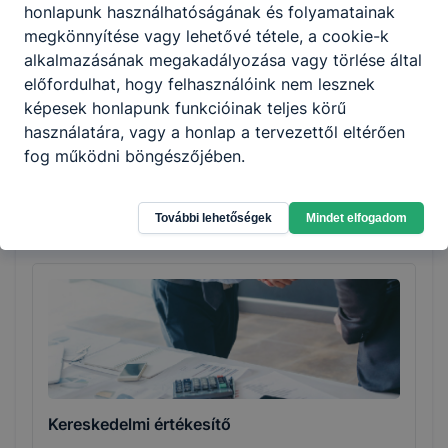
honlapunk használhatóságának és folyamatainak
megkönnyítése vagy lehetővé tétele, a cookie-k
alkalmazásának megakadályozása vagy törlése által
előfordulhat, hogy felhasználóink nem lesznek
képesek honlapunk funkcióinak teljes körű
Hegesztő
használatára, vagy a honlap a tervezettől eltérően
fog működni böngészőjében.
Gépészet
Tovább
További lehetőségek
Mindet elfogadom
Kereskedelmi értékesítő