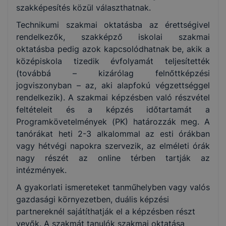
szakképesítés közül választhatnak.
Szociális
Technikumi szakmai oktatásba az érettségivel
rendelkezők, szakképző iskolai szakmai
Elektronika és elektrotechnika
oktatásba pedig azok kapcsolódhatnak be, akik a
középiskola tizedik évfolyamát teljesítették
(továbbá – kizárólag felnőttképzési
jogviszonyban – az, aki alapfokú végzettséggel
rendelkezik). A szakmai képzésben való részvétel
feltételeit és a képzés időtartamát a
Programkövetelmények (PK) határozzák meg. A
tanórákat heti 2-3 alkalommal az esti órákban
vagy hétvégi napokra szervezik, az elméleti órák
nagy részét az online térben tartják az
intézmények.
A gyakorlati ismereteket tanműhelyben vagy valós
gazdasági környezetben, duális képzési
partnereknél sajátíthatják el a képzésben részt
vevők. A szakmát tanulók szakmai oktatása