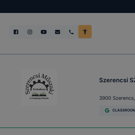
teljes körű
böngészőjé
Szerencsi S
3900 Szerencs, 
CLASSROO