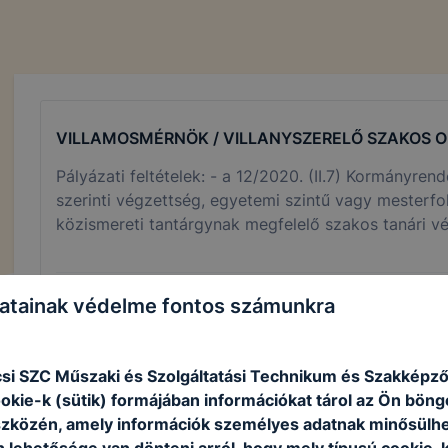
VILLAMOSMÉRNÖK / VILLANYSZERELŐ SZAKOS 
Pályázati feltételek: - a 12/2020. (II.7) Kormányrende
szerinti végzettség, egyetemi szintű vagy mesterfo
közismereti tantárgynak megfelelő szakos tanári v
cselekvőképesség - büntetlen előélet - 1-3 év szak
Jelentkezési határidő
Munkaviszony jellege
atainak védelme fontos számunkra
2025. december 19.
teljes munkaidő
S
si SZC Műszaki és Szolgáltatási Technikum és Szakképző
ookie-k (sütik) formájában információkat tárol az Ön bön
szközén, amely információk személyes adatnak minősülhe