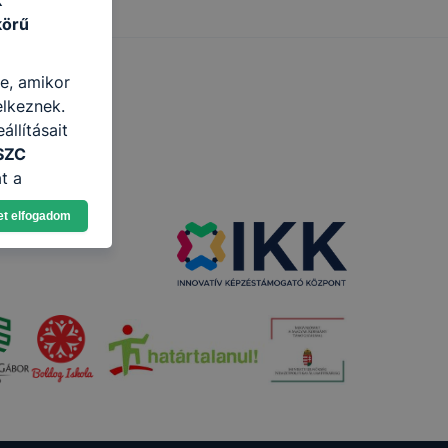
k
körű
re, amikor
elkeznek.
llításait
SZC
t a
n, hogyan
et elfogadom
zeit
ítsunk Önnek
lap
-kat?
ztatását. A
kie-kat, de
ookie-k
 vagy
ése által
kcióinak