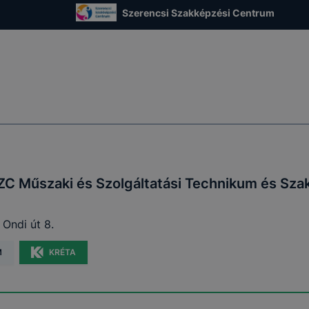
 használatára, vagy a honlap a tervezettől eltérően fog műk
Szerencsi Szakképzési Centrum
ben.
ZC Műszaki és Szolgáltatási Technikum és Sza
Ondi út 8.
M
KRÉTA