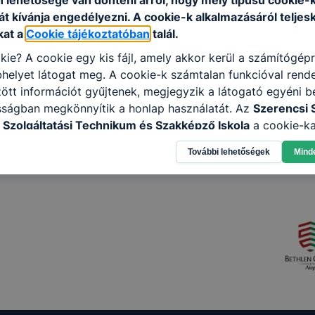
n lehetősége van dönteni arról, hogy mely típusú cookie-
t kívánja engedélyezni. A cookie-k alkalmazásáról teljes
kat a
Cookie tájékoztatóban
talál.
kie? A cookie egy kis fájl, amely akkor kerül a számítógép
helyet látogat meg. A cookie-k számtalan funkcióval rend
tt információt gyűjtenek, megjegyzik a látogató egyéni beá
sságban megkönnyítik a honlap használatát. Az
Szerencsi 
 Szolgáltatási Technikum és Szakképző Iskola
a cookie-ka
élokból használja: információ gyűjtése azzal kapcsolatba
További lehetőségek
Mind
n a honlapot -annak felmérésével, hogy a honlap melyik rés
vagy használja leginkább, így megtudhatjuk, hogyan biztos
lhasználói élményt, ha ismét meglátogatja oldalunkat, hon
. Hogyan ellenőrizheti és hogyan tudja kikapcsolni a cookie
rn böngésző engedélyezi a cookie-k beállításának a válto
ngésző alapértelmezettként automatikusan elfogadja a coo
ban megváltoztathatók. Felhívjuk figyelmét, hogy mivel a c
apunk használhatóságának és folyamatainak megkönnyítése
tele, a cookie-k alkalmazásának megakadályozása vagy törl
t, hogy felhasználóink nem lesznek képesek honlapunk fun