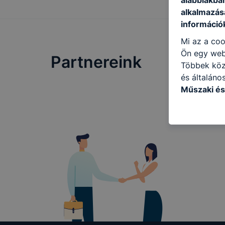
alábbiakba
alkalmazásá
információ
Mi az a coo
Ön egy web
Partnereink
Többek közö
és általáno
Műszaki és
következő c
használja Ö
látogatja, 
még jobb fe
fejlesztése
Minden mode
legtöbb bö
ezek általá
célja honl
lehetővé té
előfordulha