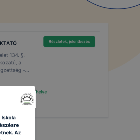
Részletek, jelentkezés
OKTATÓ
let 134. §.
kozatú, a
égzettség -
mai tapasztalat
Munkavégzés helye
zerencs
 Iskola
gészésre
tnek. Az