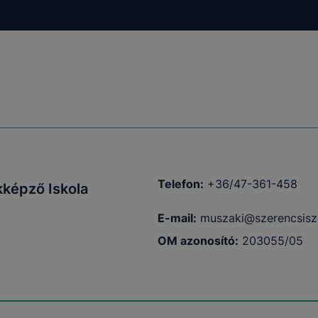
ödni
Telefon:
+36/47-361-458
kképző Iskola
E-mail:
muszaki@szerencsisz
OM azonosító:
203055/05