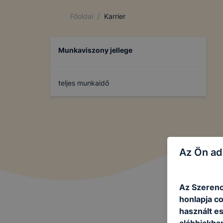
/
Főoldal
Karrier
Munkaviszony jellege
teljes munkaidő
Az Ön ad
Az Szerenc
honlapja c
használt e