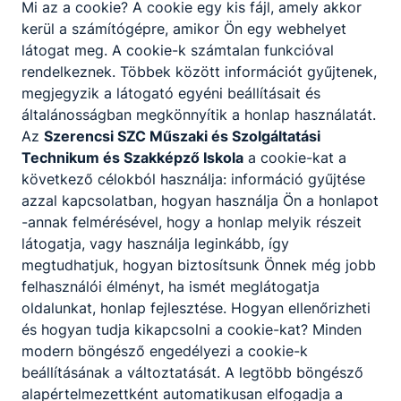
Mi az a cookie? A cookie egy kis fájl, amely akkor
kerül a számítógépre, amikor Ön egy webhelyet
látogat meg. A cookie-k számtalan funkcióval
rendelkeznek. Többek között információt gyűjtenek,
Miben tér el ez a képzés a hagyományostól?
megjegyzik a látogató egyéni beállításait és
általánosságban megkönnyítik a honlap használatát.
A hagyományos képzésben részt vevő diákok
Az
Szerencsi SZC Műszaki és Szolgáltatási
– számos szakma esetében – tanulmányaik
Technikum és Szakképző Iskola
a cookie-kat a
végeztével kerülnek kapcsolatba az általuk
következő célokból használja: információ gyűjtése
választott cégekkel. A duális képzésben
azzal kapcsolatban, hogyan használja Ön a honlapot
viszont már a tanulói évek alatt lehetőségük
-annak felmérésével, hogy a honlap melyik részeit
nyílik gyakorlati és szakmai tapasztalatot
látogatja, vagy használja leginkább, így
gyűjteni, akár annál a vállalatnál, ahol később
megtudhatjuk, hogyan biztosítsunk Önnek még jobb
el szeretnének helyezkedni.
felhasználói élményt, ha ismét meglátogatja
oldalunkat, honlap fejlesztése. Hogyan ellenőrizheti
és hogyan tudja kikapcsolni a cookie-kat? Minden
A szakképzés 2020-as átalakítása, az új
modern böngésző engedélyezi a cookie-k
jogszabályi keretek komoly lehetőséget
beállításának a változtatását. A legtöbb böngésző
jelentenek a cégek számára, hogy saját kézbe
alapértelmezettként automatikusan elfogadja a