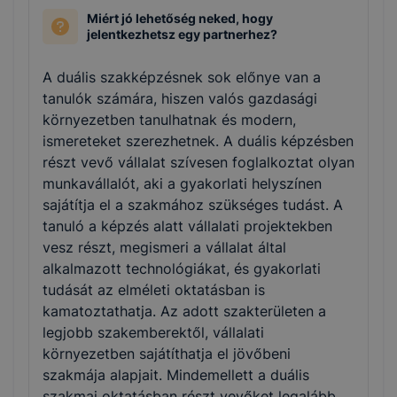
Miért jó lehetőség neked, hogy
jelentkezhetsz egy partnerhez?
A duális szakképzésnek sok előnye van a
tanulók számára, hiszen valós gazdasági
környezetben tanulhatnak és modern,
ismereteket szerezhetnek. A duális képzésben
részt vevő vállalat szívesen foglalkoztat olyan
munkavállalót, aki a gyakorlati helyszínen
sajátítja el a szakmához szükséges tudást. A
tanuló a képzés alatt vállalati projektekben
vesz részt, megismeri a vállalat által
alkalmazott technológiákat, és gyakorlati
tudását az elméleti oktatásban is
kamatoztathatja. Az adott szakterületen a
legjobb szakemberektől, vállalati
környezetben sajátíthatja el jövőbeni
szakmája alapjait. Mindemellett a duális
szakmai oktatásban részt vevőket legalább