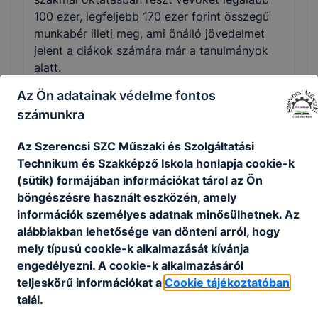
100 ezer, legfeljebb 170 ezer forint összegű
munkabér illeti meg, ami önálló jövedelmet
jelent a diákok számára már a tanulmányok
alatt.
Az Ön adatainak védelme fontos
számunkra
Miért jó ez a cégeknek?
Az Szerencsi SZC Műszaki és Szolgáltatási
Technikum és Szakképző Iskola honlapja cookie-k
A cégek számára a duális képzés hosszú távú
(sütik) formájában információkat tárol az Ön
befektetés, mert így állandó kapcsolatban
böngészésre használt eszközén, amely
lehetnek jól képzett pályakezdő
információk személyes adatnak minősülhetnek. Az
szakemberekkel, akikkel már tanulmányaik
alábbiakban lehetősége van dönteni arról, hogy
során partneri együttműködés alakul ki. A
mely típusú cookie-k alkalmazását kívánja
diákokat még jobb teljesítményre
engedélyezni. A cookie-k alkalmazásáról
ösztönözheti a tanulásban az, hogy
teljeskörű információkat a
Cookie tájékoztatóban
tanulmányaik végén, ha jól teljesítenek, egy
talál.
biztos munkahely várja őket.