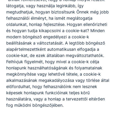
látogatja, vagy használja leginkább, így
megtudhatjuk, hogyan biztosítsunk Önnek még jobb
felhasználói élményt, ha ismét meglátogatja
oldalunkat, honlap fejlesztése. Hogyan ellenőrizheti
és hogyan tudja kikapcsolni a cookie-kat? Minden
modern böngésző engedélyezi a cookie-k
beállításának a változtatását. A legtöbb böngésző
alapértelmezettként automatikusan elfogadja a
cookie-kat, de ezek általában megváltoztathatók.
Felhívjuk figyelmét, hogy mivel a cookie-k célja
honlapunk használhatóságának és folyamatainak
megkönnyítése vagy lehetővé tétele, a cookie-k
alkalmazásának megakadályozása vagy törlése által
előfordulhat, hogy felhasználóink nem lesznek
képesek honlapunk funkcióinak teljes körű
használatára, vagy a honlap a tervezettől eltérően
fog működni böngészőjében.
Szerencsi SZC Műszaki és Szolgáltatási