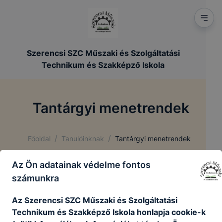
Szerencsi SZC Műszaki és Szolgáltatási
Technikum és Szakképző Iskola
Tantárgyi menetrendek
/
/
Főoldal
Tanulóinknak
Tantárgyi menetrendek
Az Ön adatainak védelme fontos
számunkra
Az Szerencsi SZC Műszaki és Szolgáltatási
Technikum és Szakképző Iskola honlapja cookie-k