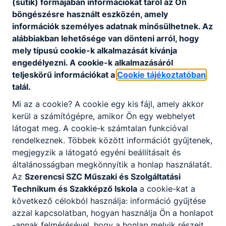
(sütik) formájában információkat tárol az Ön
böngészésre használt eszközén, amely
információk személyes adatnak minősülhetnek. Az
Aktuális információ
alábbiakban lehetősége van dönteni arról, hogy
mely típusú cookie-k alkalmazását kívánja
Értékelési, mérési valamint vizsgaszabályzat
engedélyezni. A cookie-k alkalmazásáról
teljeskörű információkat a
Cookie tájékoztatóban
talál.
Mi az a cookie? A cookie egy kis fájl, amely akkor
kerül a számítógépre, amikor Ön egy webhelyet
látogat meg. A cookie-k számtalan funkcióval
rendelkeznek. Többek között információt gyűjtenek,
megjegyzik a látogató egyéni beállításait és
általánosságban megkönnyítik a honlap használatát.
Partnereink
Az
Szerencsi SZC Műszaki és Szolgáltatási
Technikum és Szakképző Iskola
a cookie-kat a
következő célokból használja: információ gyűjtése
azzal kapcsolatban, hogyan használja Ön a honlapot
-annak felmérésével, hogy a honlap melyik részeit