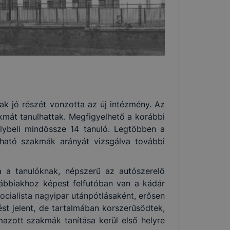
ak jó részét vonzotta az új intézmény. Az
akmát tanulhattak. Megfigyelhető a korábbi
lybeli mindössze 14 tanuló. Legtöbben a
lható szakmák arányát vizsgálva további
 a tanulóknak, népszerű az autószerelő
rábbiakhoz képest felfutóban van a kádár
ocialista nagyipar utánpótlásaként, erősen
t jelent, de tartalmában korszerűsödtek,
mazott szakmák tanítása kerül első helyre