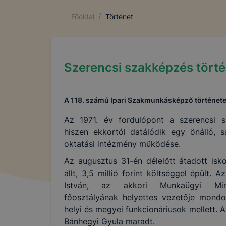
/
Főoldal
Történet
Szerencsi szakképzés tört
A 118. számú Ipari Szakmunkásképző történet
Az 1971. év fordulópont a szerencsi s
hiszen ekkortól datálódik egy önálló, s
oktatási intézmény működése.
Az augusztus 31-én délelőtt átadott isk
állt, 3,5 millió forint költséggel épült.
István, az akkori Munkaügyi Minis
főosztályának helyettes vezetője mondo
helyi és megyei funkcionáriusok mellett. 
Bánhegyi Gyula maradt.