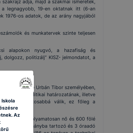
 szakrajz adja, majd a szakmai ismeretek,
a legnagyobb, 19-en oktatnak itt (6-an
zek 1976-os adatok, de az arány nagyjából
eszámolók és munkatervek szinte teljesen
lcsi alapokon nyugvó, a hazafiság és
 dolgozz, politizálj” KISZ- jelmondatot, a
z intézmény élére Urbán Tibor személyében,
évi oktatáspolitikai határozatának, illetve
 Iskola
entáció pontosabbá válik, ez főleg a
gészésre
tnek. Az
szám 1990-ig folyamatosan nő és 600 fölé
k
tást 16 fő állományba tartozó és 3 óraadó
körű
létszám az 1985/86-os tanévre a technikai