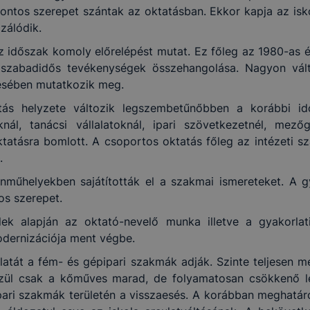
ben.
 fontos szerepet szántak az oktatásban. Ekkor kapja az isk
zálódik.
z időszak komoly előrelépést mutat. Ez főleg az 1980-as 
a szabadidős tevékenységek összehangolása. Nagyon vál
ésében mutatkozik meg.
atás helyzete változik legszembetűnőbben a korábbi i
oknál, tanácsi vállalatoknál, ipari szövetkezetnél, mez
oktatásra bomlott. A csoportos oktatás főleg az intézeti s
.
műhelyekben sajátították el a szakmai ismereteket. A g
os szerepet.
elek alapján az oktató-nevelő munka illetve a gyakorlati
odernizációja ment végbe.
ulatát a fém- és gépipari szakmák adják. Szinte teljesen
közül csak a kőműves marad, de folyamatosan csökkenő 
pari szakmák területén a visszaesés. A korábban meghatároz