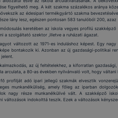
áldozatul esve az iskola arculatváltásának. A bekövetke
rése figyelhető meg. A két szakma százalékos aránya köze
növekszik az édesipari termékgyártó szakma bevezetésév
s része lány lesz, egészen pontosan 583 tanulóból 200, azaz
tmódosulás keretében az iskola vegyes profilú szakképző in
 a szolgáltató szektor ,illetve a ruházati ágazat.
nagyot változott az 1971-es induláshoz képest. Egy nagy 
épe bontakozik ki. Azonban az új gazdasági-politikai rends
jelent.
lkalmazkodás, az új feltételekhez, a kiforratlan gazdasági,
a arculata, a 80-as években nyilvánvaló volt, hogy váltani k
ő profilját adó ipari jellegű szakmák elvesztik vonzerej
ges munkanélküliség, amely főleg az iparban dolgozókat 
lok nagy része munkanélkülivé vált. A szakképző iskolá
mi változások indokolttá teszik. Ezek a változások kényszer