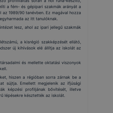
ző profilváltás során a női ruha-készítő,
líti a fém- és gépipari szakmák arányát a
el az 1989/90 tanévben. Ez magával hozza
 egyharmada az itt tanulóknak.
tézet lesz, ahol az ipari jellegű szakmák
létszámú, a kisrégió szakképzését ellátó,
zer új kihívások elé állítja az iskolát az
 társadalmi és mellette oktatási viszonyok
ell.
üket, hiszen a régióban sorra zárnak be a
sújtja. Emellett megjelenik az ifjúsági
k képzési profiljának bővítését, illetve
ű lépésekre késztették az iskolát.