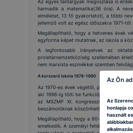
Az egyes tantárgyak megoszlása is érdeke
harmadik a matematika(36 óra). A neve
elméletet, 13 fő gyakorlatot), a többi n
jellemző volt az egész időszakra 1971-től 
Megállapítható, hogy a hetvenes évek vé
egyforma képet mutatnak, az iskola a köz
A legfontosabb irányelvek az oktatá
proletárnemzetköziség szellemében érlelőd
nem marxista eszmékkel szemben felvilágo
A korszerű iskola 1978-1990
Az Ön ad
Az 1970-es évek végétől, pontosan 1978-tó
aki 1996-ig tölti be funkcióját. Az iskola
Az Szerenc
az MSZMP XI. kongresszusának döntés
honlapja c
beszámolóknak köszönhető, ezekből sok f
használt e
Megállapítható, hogy a 80-as évek közep
alábbiakba
emelkedik. A személyi feltételek is vált
alkalmazásá
tanár végzi, a gyakorlati oktatást 11 sz