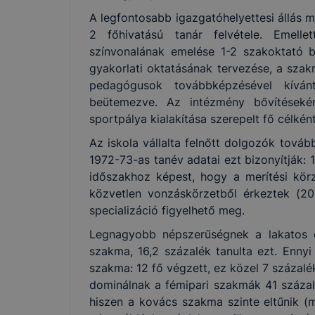
A legfontosabb igazgatóhelyettesi állás m
2 főhivatású tanár felvétele. Emelle
színvonalának emelése 1-2 szakoktató be
gyakorlati oktatásának tervezése, a szak
pedagógusok továbbképzésével kívá
beütemezve. Az intézmény bővítésekén
sportpálya kialakítása szerepelt fő célként
Az iskola vállalta felnőtt dolgozók tová
1972-73-as tanév adatai ezt bizonyítják: 
időszakhoz képest, hogy a merítési kör
közvetlen vonzáskörzetből érkeztek (20
specializáció figyelhető meg.
Legnagyobb népszerűségnek a lakatos é
szakma, 16,2 százalék tanulta ezt. Enny
szakma: 12 fő végzett, ez közel 7 százalé
dominálnak a fémipari szakmák 41 százal
hiszen a kovács szakma szinte eltűnik (m