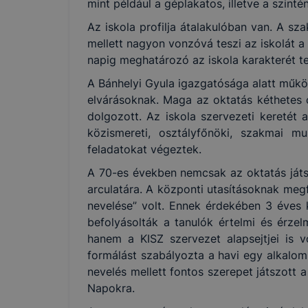
mint például a géplakatos, illetve a szint
Az iskola profilja átalakulóban van. A s
mellett nagyon vonzóvá teszi az iskolát 
napig meghatározó az iskola karakterét te
A Bánhelyi Gyula igazgatósága alatt működ
elvárásoknak. Maga az oktatás kéthetes c
dolgozott. Az iskola szervezeti keretét 
közismereti, osztályfőnöki, szakmai m
feladatokat végeztek.
A 70-es években nemcsak az oktatás játsz
arculatára. A központi utasításoknak megf
nevelése” volt. Ennek érdekében 3 éves 
befolyásolták a tanulók értelmi és érzel
hanem a KISZ szervezet alapsejtjei is v
formálást szabályozta a havi egy alkalomm
nevelés mellett fontos szerepet játszott a
Napokra.