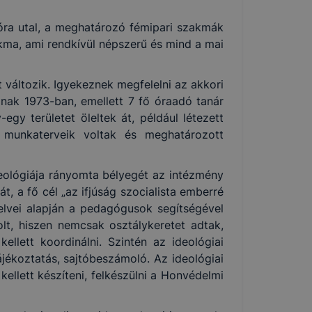
ióra utal, a meghatározó fémipari szakmák
kma, ami rendkívül népszerű és mind a mai
 változik. Igyekeznek megfelelni az akkori
ának 1973-ban, emellett 7 fő óraadó tanár
gy területet öleltek át, például létezett
n munkaterveik voltak és meghatározott
deológiája rányomta bélyegét az intézmény
, a fő cél „az ifjúság szocialista emberré
elvei alapján a pedagógusok segítségével
olt, hiszen nemcsak osztálykeretet adtak,
llett koordinálni. Szintén az ideológiai
ájékoztatás, sajtóbeszámoló. Az ideológiai
kellett készíteni, felkészülni a Honvédelmi