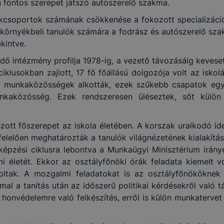
én fontos szerepet játszó autószerelő szakma.
zakcsoportok számának csökkenése a fokozott specializác
a környékbeli tanulók számára a fodrász és autószerelő sza
kintve.
ő intézmény profilja 1978-ig, a vezető távozásáig keveset
iklusokban zajlott, 17 fő főállású dolgozója volt az iskol
a munkaközösségek alkották, ezek szűkebb csapatok egy-e
unkaközösség. Ezek rendszeresen üléseztek, sőt külö
ott főszerepet az iskola életében. A korszak uralkodó i
elelően meghatározták a tanulók világnézetének kialakítását
képzési ciklusra lebontva a Munkaügyi Minisztérium irány
mi életét. Ekkor az osztályfőnöki órák feladata kiemelt v
oltak. A mozgalmi feladatokat is az osztályfőnököknek ke
al a tanítás után az időszerű politikai kérdésekről való t
 honvédelemre való felkészítés, erről is külön munkatervet 