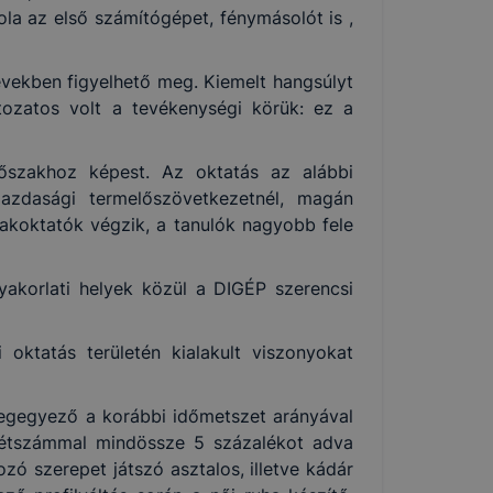
ola az első számítógépet, fénymásolót is ,
években figyelhető meg. Kiemelt hangsúlyt
tozatos volt a tevékenységi körük: ez a
dőszakhoz képest. Az oktatás az alábbi
őgazdasági termelőszövetkezetnél, magán
zakoktatók végzik, a tanulók nagyobb fele
yakorlati helyek közül a DIGÉP szerencsi
 oktatás területén kialakult viszonyokat
 megegyező a korábbi időmetszet arányával
létszámmal mindössze 5 százalékot adva
ó szerepet játszó asztalos, illetve kádár