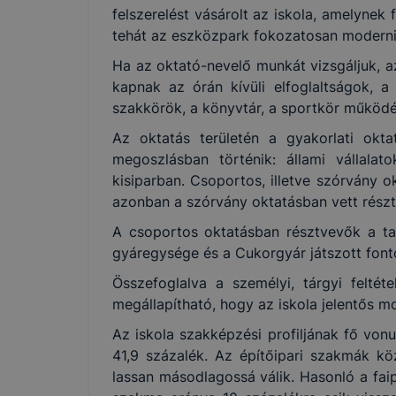
böngészőjé
felszerelést vásárolt az iskola, amelynek
tehát az eszközpark fokozatosan moderni
Ha az oktató-nevelő munkát vizsgáljuk, a
kapnak az órán kívüli elfoglaltságok, 
szakkörök, a könyvtár, a sportkör működ
Az oktatás területén a gyakorlati okt
megoszlásban történik: állami vállalat
kisiparban. Csoportos, illetve szórvány 
azonban a szórvány oktatásban vett részt
A csoportos oktatásban résztvevők a tan
gyáregysége és a Cukorgyár játszott font
Összefoglalva a személyi, tárgyi feltét
megállapítható, hogy az iskola jelentős m
Az iskola szakképzési profiljának fő von
41,9 százalék. Az építőipari szakmák 
lassan másodlagossá válik. Hasonló a fai