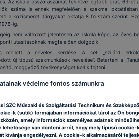
s. Az iskola összóraszámát tekintve legtöbb órát, 69-et a
lők száma is ennek megfelelően a szakmai oktatásban 
evelő a közismereti tárgyakat oktatja 8 fő szám szerint. E
1978-ig.
géig nem változott jelentősen az iskola képe, az éves b
ponti utasításoknak megfelelően dolgozik.
s mellett a nevelés kérdése. A cél: „szilárd erkö
ött új típusú szakmunkások nevelése”. Betartani a „Tanulj,
sító, meggyőző tevékenységet kell kifejteni.
atainak védelme fontos számunkra
l változás áll be az iskola életében: új igazgató kerül a
 továbbra is az általános irányelveknek megfelelően az 1972. 
si SZC Műszaki és Szolgáltatási Technikum és Szakképző
ei alapján működött a 80-as évek közepéig. A dokum
ookie-k (sütik) formájában információkat tárol az Ön bön
ontos megállapítás vonható le.
szközén, amely információk személyes adatnak minősülhe
étől jelentősen megugrott az iskolába járók száma, ez a 
n lehetősége van dönteni arról, hogy mely típusú cookie-
oznak. A nevelők száma is nő. 1979/80-ban az elméleti okta
t kívánja engedélyezni. A cookie-k alkalmazásáról teljes
akoktató és egy gyakorlati oktatásvezető irányítja. Ez a 