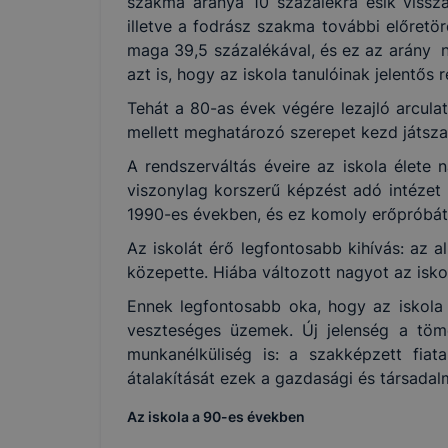
szakma aránya 10 százalékra esik vissza 
illetve a fodrász szakma további előretö
maga 39,5 százalékával, és ez az arány 
azt is, hogy az iskola tanulóinak jelentő
Tehát a 80-as évek végére lezajló arcula
mellett meghatározó szerepet kezd játszani
A rendszerváltás éveire az iskola élete 
viszonylag korszerű képzést adó intézet k
1990-es években, és ez komoly erőpróbát 
Az iskolát érő legfontosabb kihívás: az a
közepette. Hiába változott nagyot az iskol
Ennek legfontosabb oka, hogy az iskola f
veszteséges üzemek. Új jelenség a töme
munkanélküliség is: a szakképzett fiata
átalakítását ezek a gazdasági és társadal
Az iskola a 90-es években