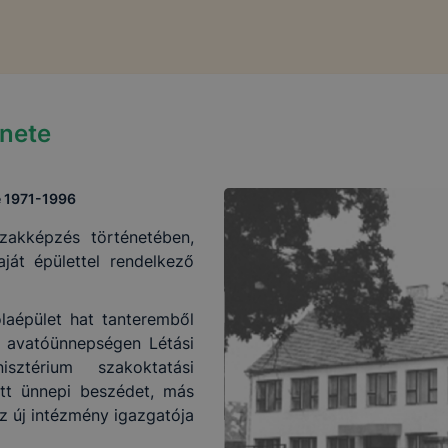
énete
e 1971-1996
zakképzés történetében,
aját épülettel rendelkező
olaépület hat tanteremből
 Az avatóünnepségen Létási
ztérium szakoktatási
tt ünnepi beszédet, más
Az új intézmény igazgatója