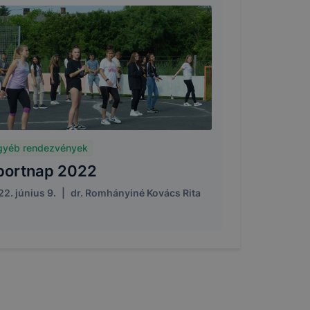
ödni
gyéb rendezvények
portnap 2022
2. június 9.
|
dr. Romhányiné Kovács Rita