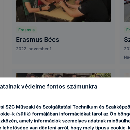
Erasmus
E
Erasmus Bécs
S
2022. november 1.
20
Na
atainak védelme fontos számunkra
si SZC Műszaki és Szolgáltatási Technikum és Szakképző
ookie-k (sütik) formájában információkat tárol az Ön bön
szközén, amely információk személyes adatnak minősülhe
n lehetősége van dönteni arról, hogy mely típusú cookie-