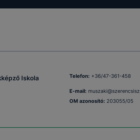
Telefon:
+36/47-361-458
kképző Iskola
E-mail:
muszaki@szerencsisz
OM azonosító:
203055/05