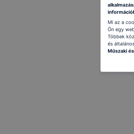
alkalmazásá
információ
Mi az a coo
Ön egy web
Többek közö
és általáno
Műszaki és
következő c
használja Ö
látogatja, 
még jobb fe
fejlesztése
Minden mode
legtöbb bö
ezek általá
célja honl
lehetővé té
előfordulha