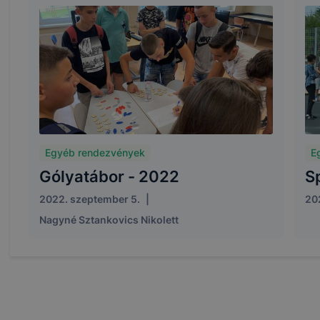
 használatára, vagy a honlap a tervezettől eltérően fog műk
ben.
Egyéb rendezvények
E
Gólyatábor - 2022
S
2022. szeptember 5.
|
202
Nagyné Sztankovics Nikolett