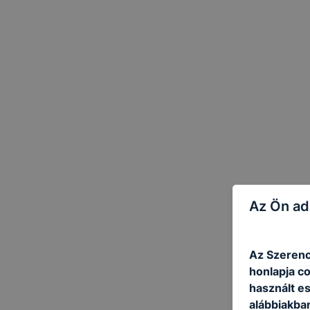
Az Ön ad
Az Szerenc
honlapja c
használt e
alábbiakba