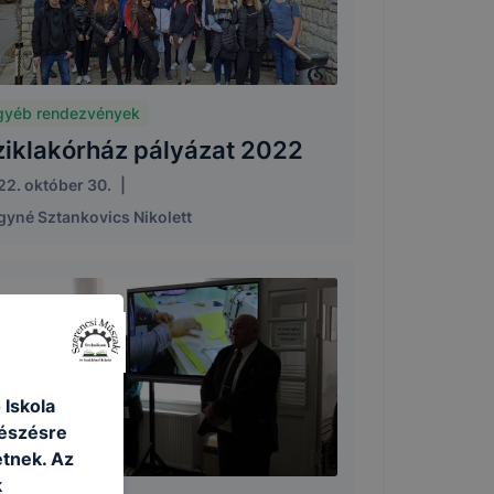
gyéb rendezvények
ziklakórház pályázat 2022
22. október 30.
|
gyné Sztankovics Nikolett
 Iskola
gészésre
tnek. Az
k