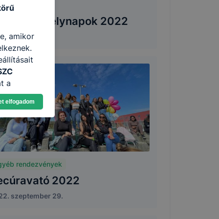
ílt nap
körű
yitott műhelynapok 2022
re, amikor
2. október 27.
elkeznek.
llításait
SZC
t a
n, hogyan
et elfogadom
zeit
ítsunk Önnek
lap
-kat?
ztatását. A
gyéb rendezvények
kie-kat, de
ookie-k
ecúravató 2022
 vagy
22. szeptember 29.
ése által
kcióinak