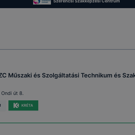
Szerencsi Szakképzési Centrum
ZC Műszaki és Szolgáltatási Technikum és Sza
Ondi út 8.
M
KRÉTA