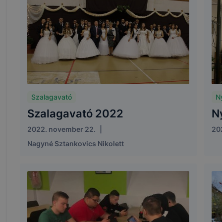
Szalagavató
Ny
Szalagavató 2022
N
2022. november 22.
|
20
Nagyné Sztankovics Nikolett