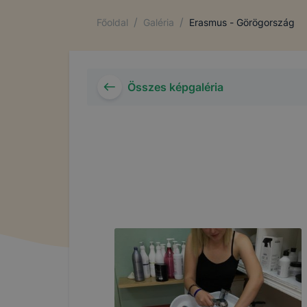
/
/
Főoldal
Galéria
Erasmus - Görögország
Összes képgaléria