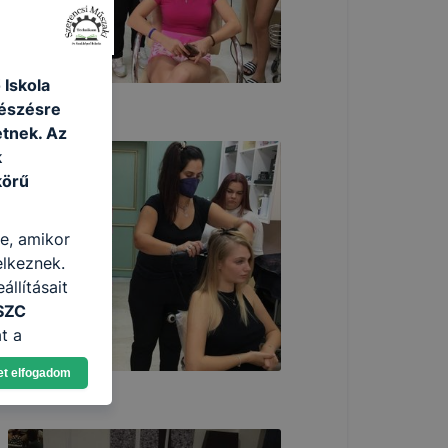
 Iskola
gészésre
tnek. Az
k
körű
re, amikor
elkeznek.
llításait
SZC
t a
n, hogyan
et elfogadom
zeit
ítsunk Önnek
lap