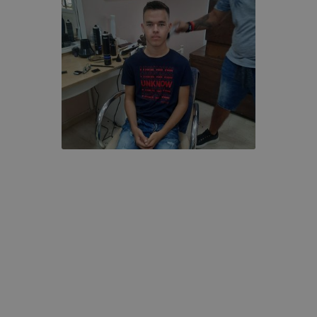
. Hogyan ellenőrizheti és hogyan tudja kikapcsolni a cookie
rn böngésző engedélyezi a cookie-k beállításának a válto
ngésző alapértelmezettként automatikusan elfogadja a coo
ban megváltoztathatók. Felhívjuk figyelmét, hogy mivel a c
apunk használhatóságának és folyamatainak megkönnyítése
tele, a cookie-k alkalmazásának megakadályozása vagy törl
t, hogy felhasználóink nem lesznek képesek honlapunk fun
 használatára, vagy a honlap a tervezettől eltérően fog műk
ben.