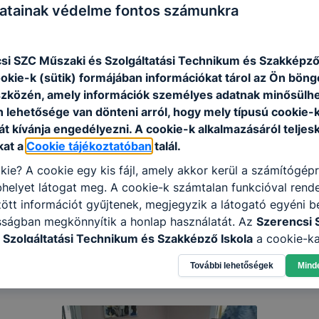
atainak védelme fontos számunkra
si SZC Műszaki és Szolgáltatási Technikum és Szakképző
ookie-k (sütik) formájában információkat tárol az Ön bön
szközén, amely információk személyes adatnak minősülhe
n lehetősége van dönteni arról, hogy mely típusú cookie-
t kívánja engedélyezni. A cookie-k alkalmazásáról teljes
kat a
Cookie tájékoztatóban
talál.
kie? A cookie egy kis fájl, amely akkor kerül a számítógép
helyet látogat meg. A cookie-k számtalan funkcióval rend
tt információt gyűjtenek, megjegyzik a látogató egyéni beá
sságban megkönnyítik a honlap használatát. Az
Szerencsi 
 Szolgáltatási Technikum és Szakképző Iskola
a cookie-ka
élokból használja: információ gyűjtése azzal kapcsolatba
További lehetőségek
Mind
n a honlapot -annak felmérésével, hogy a honlap melyik rés
vagy használja leginkább, így megtudhatjuk, hogyan biztos
lhasználói élményt, ha ismét meglátogatja oldalunkat, hon