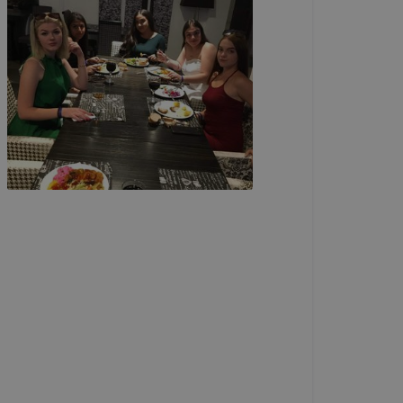
-kat?
ztatását. A
kie-kat, de
ookie-k
 vagy
ése által
kcióinak
ödni