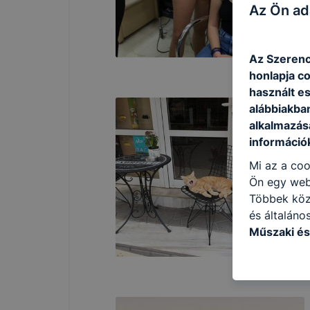
Az Ön ad
Az Szerenc
honlapja c
használt e
alábbiakba
alkalmazásá
információ
Mi az a coo
Ön egy web
Többek közö
és általáno
Műszaki és
következő c
használja Ö
látogatja, 
még jobb fe