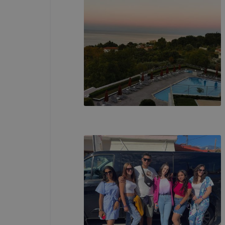
fejlesztése
Minden mode
legtöbb bö
ezek általá
célja honl
lehetővé té
előfordulha
teljes körű
böngészőjé