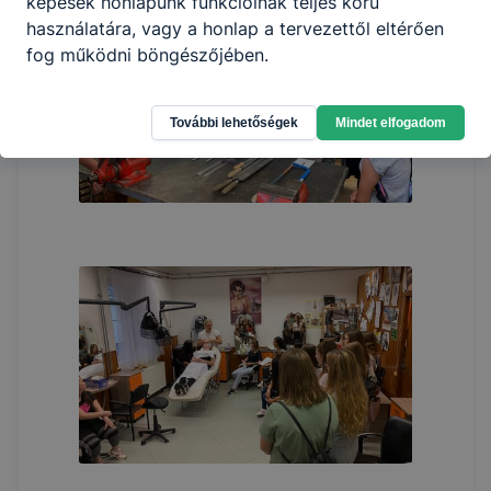
képesek honlapunk funkcióinak teljes körű
használatára, vagy a honlap a tervezettől eltérően
fog működni böngészőjében.
További lehetőségek
Mindet elfogadom