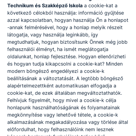
Technikum és Szakképző Iskola
a cookie-kat a
következő célokból használja: információ gyűjtése
azzal kapcsolatban, hogyan használja Ön a honlapot
-annak felmérésével, hogy a honlap melyik részeit
látogatja, vagy használja leginkább, így
megtudhatjuk, hogyan biztosítsunk Önnek még jobb
felhasználói élményt, ha ismét meglátogatja
oldalunkat, honlap fejlesztése. Hogyan ellenőrizheti
és hogyan tudja kikapcsolni a cookie-kat? Minden
modern böngésző engedélyezi a cookie-k
beállításának a változtatását. A legtöbb böngésző
alapértelmezettként automatikusan elfogadja a
cookie-kat, de ezek általában megváltoztathatók.
Felhívjuk figyelmét, hogy mivel a cookie-k célja
honlapunk használhatóságának és folyamatainak
megkönnyítése vagy lehetővé tétele, a cookie-k
alkalmazásának megakadályozása vagy törlése által
előfordulhat, hogy felhasználóink nem lesznek