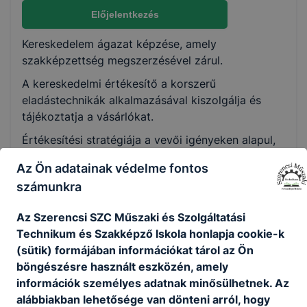
Nem válaszható
Előjelentkezés
Kereskedelem ágazat képzése, amely
KKK/PTT
szakképzettség megszerzésével zárul.
KKK letöltése (pdf)
A kereskedelmi értékesítő a korszerű
PTT letöltése (pdf)
eladástechnikák alkalmazásával kiszolgálja és
tájékoztatja a vásárlókat.
Okleveles technikusképzés
Értékesítési stratégiája a vevői igényeken alapul,
Nem
tevékenysége kiterjed továbbá az áru
Az Ön adatainak védelme fontos
beszerzésére, átvételére, készlet kezelésére,
számunkra
állagmegóvására és a környezetvédelemre.
Ajánlott minden ﬁatal számára, aki szeret
Az Szerencsi SZC Műszaki és Szolgáltatási
emberekkel foglalkozni, szereti a változatos
Technikum és Szakképző Iskola honlapja cookie-k
kihívásokat, ösztönzi a kereskedelem
(sütik) formájában információkat tárol az Ön
dinamizmusa, fontos számára a hosszú távú
böngészésre használt eszközén, amely
karrierlehetőség.
információk személyes adatnak minősülhetnek. Az
alábbiakban lehetősége van dönteni arról, hogy