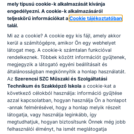
mely típusú cookie-k alkalmazását kívánja
KOMPETENCIAELVÁRÁS
engedélyezni. A cookie-k alkalmazásáról
Önállóság, felelősségtudat, kommunikációs
teljeskörű információkat a
Cookie tájékoztatóban
készség, csapatban való együttműködés,
talál.
precizitás, problémamegoldó képesség, jó
Mi az a cookie? A cookie egy kis fájl, amely akkor
kapcsolatteremtő képesség, empátia, digitális
kerül a számítógépre, amikor Ön egy webhelyet
eszközök készségszintű használata.
látogat meg. A cookie-k számtalan funkcióval
rendelkeznek. Többek között információt gyűjtenek,
megjegyzik a látogató egyéni beállításait és
A SZAKKÉPZETTSÉGGEL RENDELKEZŐ
általánosságban megkönnyítik a honlap használatát.
komplex értékesítői feladatot lát el;
Az
Szerencsi SZC Műszaki és Szolgáltatási
felméri a vásárló igényeit, bemutatja az
Technikum és Szakképző Iskola
a cookie-kat a
árut és a lehetséges kapcsolódó
következő célokból használja: információ gyűjtése
szolgáltatásokat, szakmai tanácsaival
azzal kapcsolatban, hogyan használja Ön a honlapot
segíti a vásárlót a döntésében;
-annak felmérésével, hogy a honlap melyik részeit
közreműködik az árubeszerzés
látogatja, vagy használja leginkább, így
folyamatában, előkészíti a megrendelést
megtudhatjuk, hogyan biztosítsunk Önnek még jobb
és megrendeli az árut;
felhasználói élményt, ha ismét meglátogatja