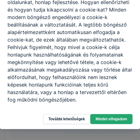
ellátja az eladásra kerülő áruk átvételével,
oldalunkat, honlap fejlesztése. Hogyan ellenőrizheti
raktározásával, készletezésével és
és hogyan tudja kikapcsolni a cookie-kat? Minden
állagmegóvásával kapcsolatos
modern böngésző engedélyezi a cookie-k
feladatokat;
beállításának a változtatását. A legtöbb böngésző
kialakítja és fenntartja az üzlet polcképét;
alapértelmezettként automatikusan elfogadja a
kezeli a kereskedelmi egységekben
cookie-kat, de ezek általában megváltoztathatók.
használatos szoftvereket és mobil
Felhívjuk figyelmét, hogy mivel a cookie-k célja
alkalmazásokat;
honlapunk használhatóságának és folyamatainak
elvégzi az online értékesítéshez
megkönnyítése vagy lehetővé tétele, a cookie-k
kapcsolódó szolgáltatásokat;
alkalmazásának megakadályozása vagy törlése által
szakszerűen használja a pénztárgépet;
előfordulhat, hogy felhasználóink nem lesznek
kezeli a vevői panaszokat;
képesek honlapunk funkcióinak teljes körű
kezeli a szakterületének megfelelő
használatára, vagy a honlap a tervezettől eltérően
gépeket, berendezéseket, eszközöket.
fog működni böngészőjében.
További lehetőségek
Mindet elfogadom
Megosztás