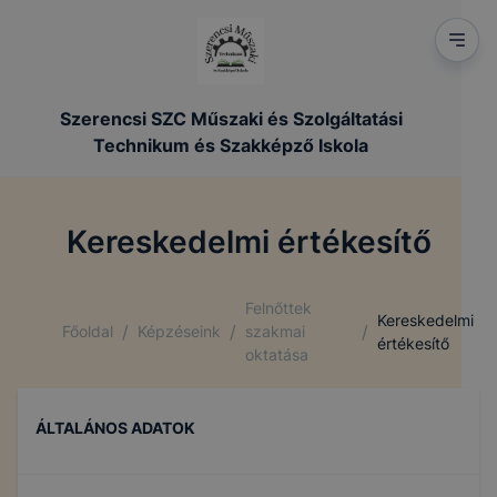
Szerencsi SZC Műszaki és Szolgáltatási
Technikum és Szakképző Iskola
Kereskedelmi értékesítő
Felnőttek
Kereskedelmi
/
/
/
Főoldal
Képzéseink
szakmai
értékesítő
oktatása
ÁLTALÁNOS ADATOK