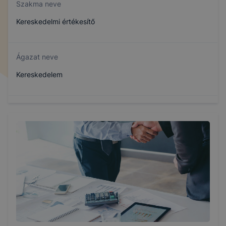
Szakma neve
Kereskedelmi értékesítő
Ágazat neve
Kereskedelem
Szakmajegyzék száma
404161302
Képzés időtartama
3 év
Választható szakmairányok: