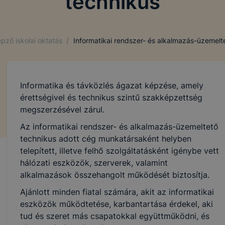
technikus
/
pző iskolai oktatás
Informatikai rendszer- és alkalmazás-üzemelt
Informatika és távközlés ágazat képzése, amely
érettségivel és technikus szintű szakképzettség
megszerzésével zárul.
Az informatikai rendszer- és alkalmazás-üzemeltető
technikus adott cég munkatársaként helyben
telepített, illetve felhő szolgáltatásként igénybe vett
hálózati eszközök, szerverek, valamint
alkalmazások összehangolt működését biztosítja.
Ajánlott minden fiatal számára, akit az informatikai
eszközök működtetése, karbantartása érdekel, aki
tud és szeret más csapatokkal együttműködni, és