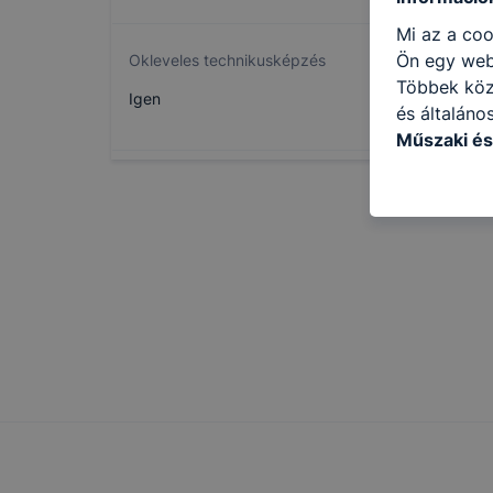
Mi az a coo
Ön egy web
Okleveles technikusképzés
Többek közö
Igen
és általáno
Műszaki és
következő c
használja Ö
látogatja, 
még jobb fe
fejlesztése
Minden mode
legtöbb bö
ezek általá
célja honl
lehetővé té
előfordulha
teljes körű
böngészőjé