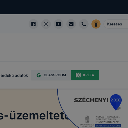
érdekű adatok
CLASSROOM
KRÉTA
ás-üzemeltető