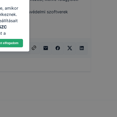
re, amikor
űzfalak és vírusvédelmi szoftverek
elkeznek.
llításait
SZC
t a
n, hogyan
et elfogadom
zeit
ítsunk Önnek
lap
-kat?
ztatását. A
kie-kat, de
ookie-k
 vagy
ése által
kcióinak
ödni