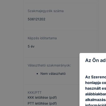
Szakmajegyzék száma
506121202
Képzés időtartama
5 év
Az Ön ad
Választható szakmairányok:
Nem válaszható
Az Szerenc
honlapja c
használt e
KKK/PTT
alábbiakba
KKK letöltése (pdf)
alkalmazásá
PTT letöltése (pdf)
információ