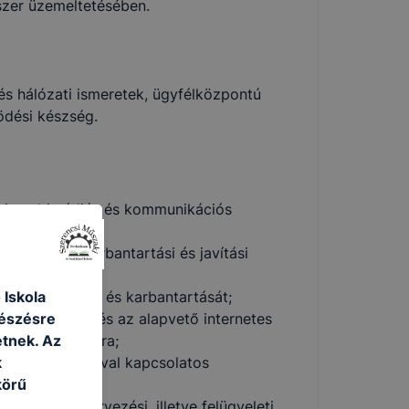
szer üzemeltetésében.
és hálózati ismeretek, ügyfélközpontú
dési készség.
dai, multimédiás és kommunikációs
sználni;
 szerelési, karbantartási és javítási
 Iskola
ek telepítését és karbantartását;
gészésre
ós rendszerek és az alapvető internetes
tnek. Az
 karbantartására;
k
és karbantartásával kapcsolatos
körű
hálózatok tervezési, illetve felügyeleti