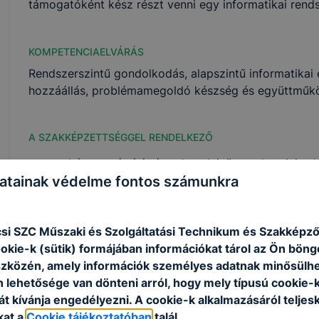
támogatóként kész részt venni egy informatikai rend
KOMPETENCIAELVÁRÁS
Rendszerszintű gondolkodás, alapszintű informatikai 
hozzáállás, problémamegoldó készség és együttműkö
A SZAKKÉPZETTSÉGGEL RENDELKEZŐ
képes számítógépet kezelni, üzemeltetni, iro
atainak védelme fontos számunkra
alkalmazásokat telepíteni, karbantartani és ha
elvégzi a számítógépek és perifériáik hardveres
munkáit;
si SZC Műszaki és Szolgáltatási Technikum és Szakképző
ellátja a munkaállomások operációs rendszerén
ookie-k (sütik) formájában információkat tárol az Ön bön
képes a hálózati eszközök, a hálózati operáci
szközén, amely információk személyes adatnak minősülhe
szolgáltatások telepítésére, üzemeltetésére és
n lehetősége van dönteni arról, hogy mely típusú cookie-
ellátja a kisebb helyi hálózatok kiépítésével 
t kívánja engedélyezni. A cookie-k alkalmazásáról teljes
feladatokat;
kat a
Cookie tájékoztatóban
talál.
képes kisebb otthoni, irodai és közepes méretű 