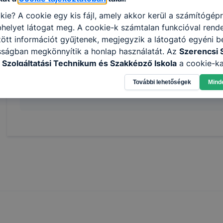
feladatait elvégezni;
kie? A cookie egy kis fájl, amely akkor kerül a számítógép
elvégzi az informatikai biztonsági eszközök, t
helyet látogat meg. A cookie-k számtalan funkcióval rend
telepítését és konﬁgurálását;
tt információt gyűjtenek, megjegyzik a látogató egyéni beá
felhőszolgáltatásokat kezel.
sságban megkönnyítik a honlap használatát. Az
Szerencsi 
 Szolgáltatási Technikum és Szakképző Iskola
a cookie-ka
élokból használja: információ gyűjtése azzal kapcsolatba
További lehetőségek
Mind
n a honlapot -annak felmérésével, hogy a honlap melyik rés
Megosztás
vagy használja leginkább, így megtudhatjuk, hogyan biztos
lhasználói élményt, ha ismét meglátogatja oldalunkat, hon
. Hogyan ellenőrizheti és hogyan tudja kikapcsolni a cookie
rn böngésző engedélyezi a cookie-k beállításának a válto
ngésző alapértelmezettként automatikusan elfogadja a coo
ban megváltoztathatók. Felhívjuk figyelmét, hogy mivel a c
apunk használhatóságának és folyamatainak megkönnyítése
tele, a cookie-k alkalmazásának megakadályozása vagy törl
t, hogy felhasználóink nem lesznek képesek honlapunk fun
 használatára, vagy a honlap a tervezettől eltérően fog műk
ben.