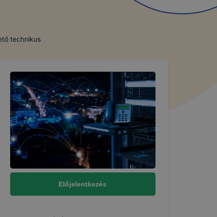
ető technikus
Előjelentkezés