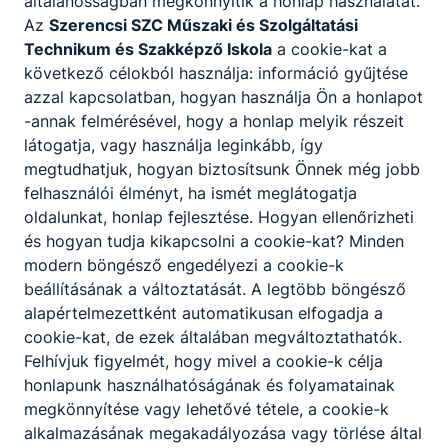
általánosságban megkönnyítik a honlap használatát.
szerepelt a Gyilkos-tó és a Békás –szoros
Az
Szerencsi SZC Műszaki és Szolgáltatási
meglátogatása, a Csíksomlyói Kegytemplom
Technikum és Szakképző Iskola
a cookie-kat a
megtekintése.
következő célokból használja: információ gyűjtése
A pályázati együttműködésnek a lényege, hogy a
azzal kapcsolatban, hogyan használja Ön a honlapot
különböző programokon mindkét iskolai diákjai
-annak felmérésével, hogy a honlap melyik részeit
együttesen vettek részt, közös projekten
látogatja, vagy használja leginkább, így
dolgoztak az utazások alatt. A munkából minden
megtudhatjuk, hogyan biztosítsunk Önnek még jobb
szakma tanulói, a női szabók, az asztalosok és az
felhasználói élményt, ha ismét meglátogatja
informatikát tanulók, pincérek stb. kivették a
oldalunkat, honlap fejlesztése. Hogyan ellenőrizheti
részüket, nekik a tanulmányaikba is beleszámított
és hogyan tudja kikapcsolni a cookie-kat? Minden
a közös munka. Készítettek már digitális
modern böngésző engedélyezi a cookie-k
fotókönyvet az erdélyi és a magyar népviseletről,
beállításának a változtatását. A legtöbb böngésző
népi használati tárgyakról. Készült négynyelvű
alapértelmezettként automatikusan elfogadja a
szakmai szótár angol, német, magyar és román
cookie-kat, de ezek általában megváltoztathatók.
nyelven, vagy Bocskai István életéről rendeztünk
Felhívjuk figyelmét, hogy mivel a cookie-k célja
vetélkedőt a történelmi tanulmányok alatt
honlapunk használhatóságának és folyamatainak
tanultakból.
megkönnyítése vagy lehetővé tétele, a cookie-k
alkalmazásának megakadályozása vagy törlése által