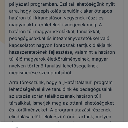
pályázati programban. Ezáltal lehetőségünk nyílt
arra, hogy középiskolás tanulóink akár ötnapos
határon túli kiránduláson vegyenek részt és
magyarlakta területeket ismerjenek meg. A
határon túli magyar iskolákkal, tanulókkal,
pedagógusokkal és intézményvezetőkkel való
kapcsolatot nagyon fontosnak tartjuk diákjaink
hazaszeretetének fejlesztése, valamint a határon
túl élő magyarok életkörülményeinek, magyar
nyelven történő tanulási lehetőségeiknek
megismerése szempontjából.
Arra törekszünk, hogy a „Határtalanul” program
lehetőségeivel élve tanulóink és pedagógusaink
az utazás során találkozzanak határon túli
társaikkal, ismerjék meg az ottani lehetőségeket
és körülményeket. A program utazási részének
elindulása előtt előkészítő órát tartunk, melyen
részt vesznek az utazó tanulóink szülei is. Az óra