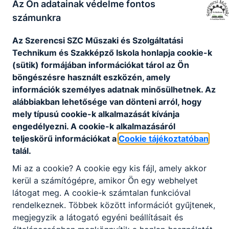
Az Ön adatainak védelme fontos
témái: Magyarország határai és történelme, a
pályázattal érintett útvonal, programok
számunkra
ismertetése, viselkedési szabályok. A
Az Szerencsi SZC Műszaki és Szolgáltatási
hazaérkezést követően értékelő órán beszéljük
Technikum és Szakképző Iskola honlapja cookie-k
meg a tapasztalatokat. Az utazásokról minden
(sütik) formájában információkat tárol az Ön
alkalommal fényképeket, filmeket tartalmazó
böngészésre használt eszközén, amely
írásos és digitális beszámolót készítünk, amelyet
információk személyes adatnak minősülhetnek. Az
honlapunkon és a helyi médiába jelentetünk meg.
alábbiakban lehetősége van dönteni arról, hogy
A pályázati kiírás értelmében honlapunkra felkerül
mely típusú cookie-k alkalmazását kívánja
a „Határtalanul” logó is.
engedélyezni. A cookie-k alkalmazásáról
Iskolánk, a Szerencsi SZC Műszaki és
teljeskörű információkat a
Cookie tájékoztatóban
Szolgáltatási Technikum és Szakképző Iskolája
talál.
immár hatodik éve működik együtt az erdélyi
Mi az a cookie? A cookie egy kis fájl, amely akkor
Szentegyházán található Gábor Áron Líceummal.
kerül a számítógépre, amikor Ön egy webhelyet
A diákok csodálatos helyeken jártak már:
látogat meg. A cookie-k számtalan funkcióval
ellátogattak „kincses Kolozsvárra”, a Szent-Anna
rendelkeznek. Többek között információt gyűjtenek,
tóhoz és környékére, valamint a Parajdi
megjegyzik a látogató egyéni beállításait és
Sóbányába is. A számos program között